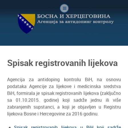
Spisak registrovanih lijekova
Agencija za antidoping kontrolu BiH, na osnovu
podataka Agencije za lijekove i medicinska sredstva
BiH, formirala je spisak registrovanih lijekova (zaključno
sa 01.10.2015. godine) koji sadrže jednu ili više
zabranjenih supstanci, a koji je objavljen u Registru
lijekova Bosne i Hercegovine za 2016 godinu.
Spisak registrovanih lijekova u BiH koji sadrže