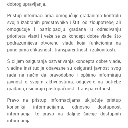
dobrog upravljanja.
Pristup informacijama omogućuje građanima kontrolu
svojih izabranih predstavnika i štiti od zloupotrebe, ali
omogućuje i participaciju građana u određivanju
prioriteta vlasti i veže se za koncept dobre vlade, što
podrazumijeva otvorenu vladu koja funkcionira na
principima efikasnosti, transparentnosti i zakonitosti.
S ciljem osiguranja ostvarivanja koncepta dobre vlade,
vladine institucije obavezne su osigurati javnost svog
rada na način da pravodobno i opširno informiraju
javnost o svojim aktivnostima, odgovore na potrebe
građana, osiguraju pristupačnost i transparentnost.
Pravo na pristup informacijama uključuje pristup
korisnika informacijama, odnosno dostupnost
informacija, te pravo na daljnje širenje dostupnih
informacija.