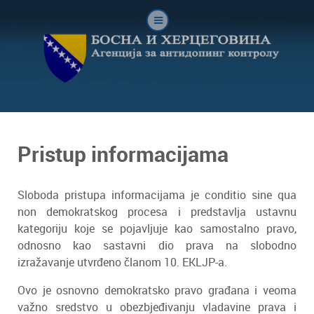
Pristup informacijama
Sloboda pristupa informacijama je conditio sine qua
non demokratskog procesa i predstavlja ustavnu
kategoriju koje se pojavljuje kao samostalno pravo,
odnosno kao sastavni dio prava na slobodno
izražavanje utvrđeno članom 10. EKLJP-a.
Ovo je osnovno demokratsko pravo građana i veoma
važno sredstvo u obezbjeđivanju vladavine prava i