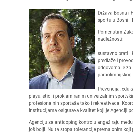
Država Bosna i H
sportu u Bosni i
Pomenutim Zakon
nadležnosti:
sustavno prati i 
predlaže i provod
odgovorna je za
paraolimpijskog 
Prevencija, eduka
playu, etici i proklamiranim univerzalnim sportsk
profesionalnih sportaša tako i rekreativaca. K
institucijama osigurava kvalitet koji je Agencij
Agenciju za antidoping kontrolu angažiraju među
još bolji. Nulta stopa tolerancije prema onim koji