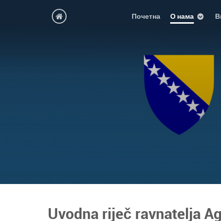
Почетна
О нама
В
Uvodna riječ ravnatelja A