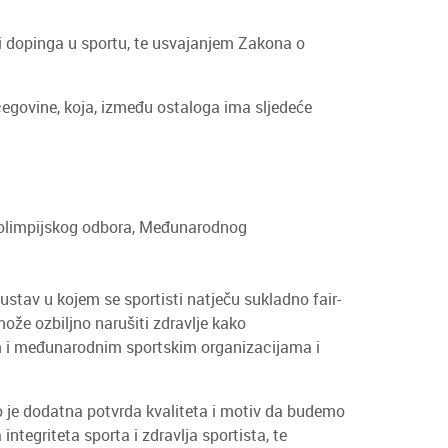
i dopinga u sportu, te usvajanjem Zakona o
govine, koja, između ostaloga ima sljedeće
 olimpijskog odbora, Međunarodnog
ustav u kojem se sportisti natječu sukladno fair-
ože ozbiljno narušiti zdravlje kako
m i međunarodnim sportskim organizacijama i
 je dodatna potvrda kvaliteta i motiv da budemo
ntegriteta sporta i zdravlja sportista, te