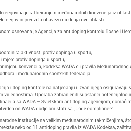
ercegovina je ratficiranjem međunarodnih konvencija iz oblast
 Hercegovini preuzela obavezu uređenja ove oblasti.
om osnovana je Agencija za antidoping kontrolu Bosne i Herce
koordinira aktivnosti protiv dopinga u sportu,
i mjere protiv dopinga u sportu,
 primjenu konvencija, kodeksa WADA-e i pravila Međunarodnog
odbora i međunarodnih sportskih federacija.
cija i doping kontrole na natjecanju i izvan njega osiguravaju s
im vrijednostima. Uporaba zabranjenih supstanci potencijalno m
oordinacija sa WADA – Svjetskom antidoping agencijom, domaći
i potvrđen od WADA dodjelom statusa „Code compliance“.
narodne institucije na velikim međunarodnim takmičenjima, što
 prekrše neko od 11 antidoping pravila iz WADA Kodeksa, zaštita i