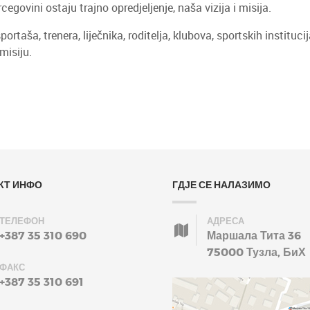
govini ostaju trajno opredjeljenje, naša vizija i misija.
a, trenera, liječnika, roditelja, klubova, sportskih institucija,
misiju.
КТ ИНФО
ГДЈЕ СЕ НАЛАЗИМО
ТЕЛЕФОН
АДРЕСА
+387 35 310 690
Маршала Тита 36
75000 Тузла, БиХ
ФАКС
+387 35 310 691