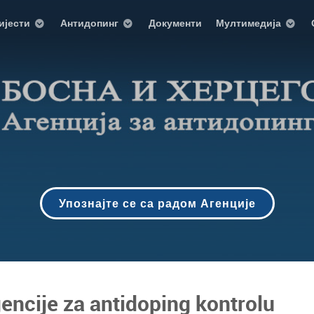
ијести
Антидопинг
Документи
Мултимедија
Упознајте се са радом Агенције
gencije za antidoping kontrolu