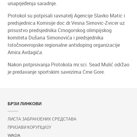
unaprjeđenja saradnje.
Protokol su potpisali ravnatelj Agencije Slavko Matic i
predsjednica Komisije doc.dr.Vesna Simovic-Zvicer uz
prisustvo predsjednika Crnogorskog olimpijskog
komiteta Dušana Simonovića i predsjednika
Istočnoevropske regionalne antidoping organizacije
Amira Avdagića.
Nakon potpisivanja Protokola mr.sci. Sead Mulić održao
je predavanje sportskim savezima Crne Gore.
БРЗИ ЛИНКОВИ
ЛИСТА ЗАБРАНЈЕНИХ СРЕДСТАВА
ПРИЈАВИ КОРУПЦИЈУ
WADA