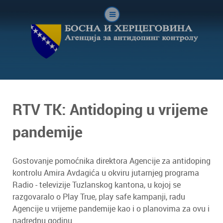
RTV TK: Antidoping u vrijeme
pandemije
Gostovanje pomoćnika direktora Agencije za antidoping
kontrolu Amira Avdagića u okviru jutarnjeg programa
Radio - televizije Tuzlanskog kantona, u kojoj se
razgovaralo o Play True, play safe kampanji, radu
Agencije u vrijeme pandemije kao i o planovima za ovu i
nadrednu godinu.