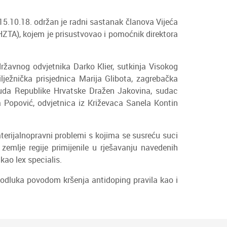
15.10.18. održan je radni sastanak članova Vijeća
HZTA), kojem je prisustvovao i pomoćnik direktora
ržavnog odvjetnika Darko Klier, sutkinja Visokog
ježnička prisjednica Marija Glibota, zagrebačka
suda Republike Hrvatske Dražen Jakovina, sudac
Popović, odvjetnica iz Križevaca Sanela Kontin
erijalnopravni problemi s kojima se susreću suci
zemlje regije primijenile u rješavanju navedenih
ao lex specialis.
ja odluka povodom kršenja antidoping pravila kao i