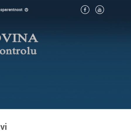
nsparentnost
vi