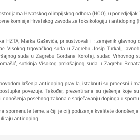
rostorijama Hrvatskog olimpijskog odbora (HOO), u ponedjeljak 
govne komisije Hrvatskog zavoda za toksikologiju i antidoping (
.
 HZTA, Marka Gaševića, prisustvovali i : zamjenik glavnog d
ac Visokog trgovačkog suda u Zagrebu Josip Turkalj, javnobil
ekršajnog suda u Zagrebu Gordana Korotaj, sudac Vrhovnog 
omašić, sutkinja Visokog prekršajnog suda u Zagrebu Renata 
ovodom kršenja antidoping pravila, istaknuti su procesni i mat
ostupke povezuje. Također, prezentirana su rješenja koje su 
ebi donošenja posebnog zakona o sprječavanju dopinga u sportu k
 na spomenute teme, a čiji je cilj podizanje kvalitete donošen
uliraju antidoping.