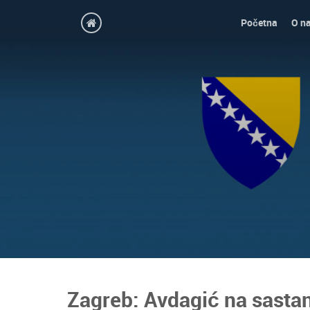
Početna
O n
Zagreb: Avdagić na sastank