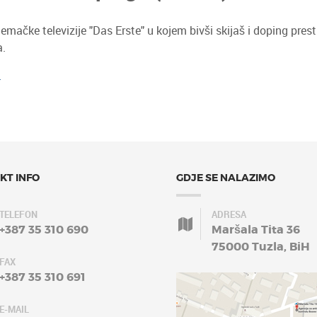
ačke televizije "Das Erste" u kojem bivši skijaš i doping pres
a.
.
KT INFO
GDJE SE NALAZIMO
TELEFON
ADRESA
+387 35 310 690
Maršala Tita 36
75000 Tuzla, BiH
FAX
+387 35 310 691
E-MAIL