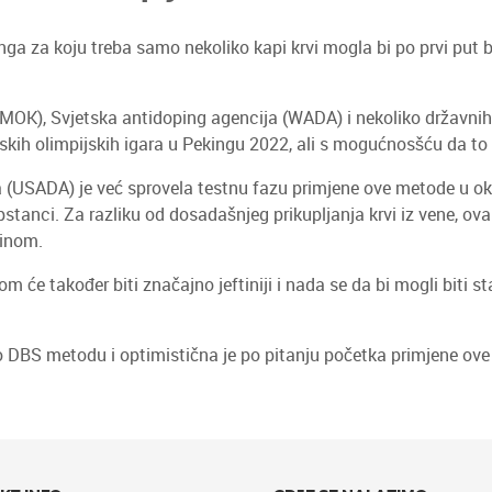
inga za koju treba samo nekoliko kapi krvi mogla bi po prvi put
MOK), Svjetska antidoping agencija (WADA) i nekoliko državnih 
skih olimpijskih igara u Pekingu 2022, ali s mogućnosšću da to 
(USADA) je već sprovela testnu fazu primjene ove metode u okvir
upstanci. Za razliku od dosadašnjeg prikupljanja krvi iz vene, 
činom.
m će također biti značajno jeftiniji i nada se da bi mogli biti s
o DBS metodu i optimistična je po pitanju početka primjene ov