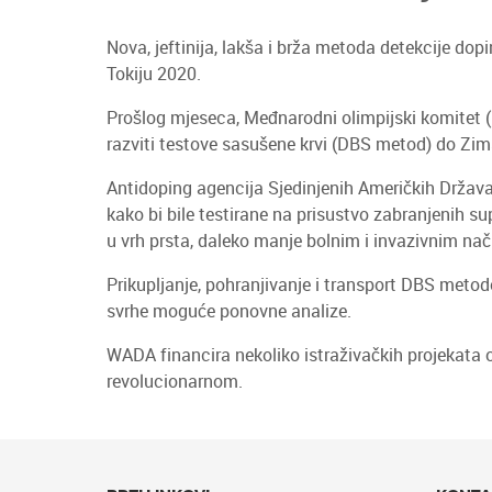
Nova, jeftinija, lakša i brža metoda detekcije dop
Tokiju 2020.
Prošlog mjeseca, Međnarodni olimpijski komitet (
razviti testove sasušene krvi (DBS metod) do Zim
Antidoping agencija Sjedinjenih Američkih Država 
kako bi bile testirane na prisustvo zabranjenih s
u vrh prsta, daleko manje bolnim i invazivnim na
Prikupljanje, pohranjivanje i transport DBS metodo
svrhe moguće ponovne analize.
WADA financira nekoliko istraživačkih projekata 
revolucionarnom.