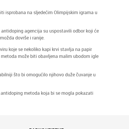
 biti isprobana na sljedećim Olimpijskim igrama u
antidoping agencija su uspostavili odbor koji će
možda dovrše i ranije.
u koje se nekoliko kapi krvi stavlja na papir
ova metoda može biti obavljena malim ubodom igle
tabilniji što bi omogućilo njihovo duže čuvanje u
e antidoping metoda koja bi se mogla pokazati