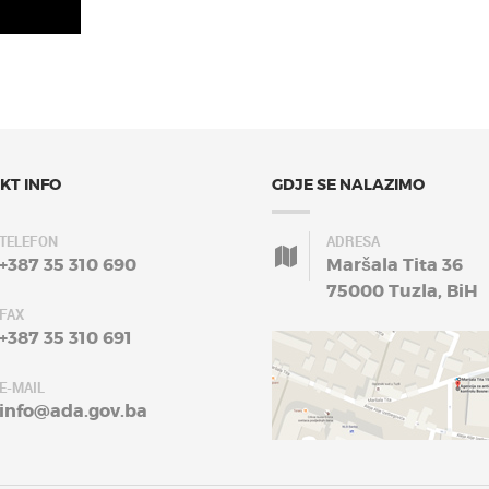
KT INFO
GDJE SE NALAZIMO
TELEFON
ADRESA
+387 35 310 690
Maršala Tita 36
75000 Tuzla, BiH
FAX
+387 35 310 691
E-MAIL
info@ada.gov.ba