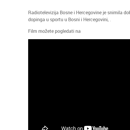
Radiotelevizija Bosne i Hercegovine je snimila dok
dopinga u sportu u Bosni i Hercegovini, .
Film možete pogledati na