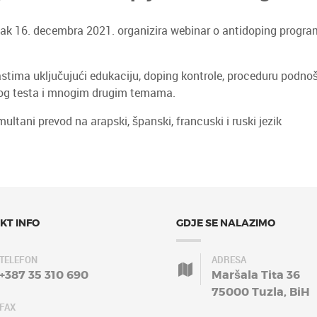
rtak 16. decembra 2021. organizira webinar o antidoping progr
astima uključujući edukaciju, doping kontrole, proceduru podnoš
vnog testa i mnogim drugim temama.
ultani prevod na arapski, španski, francuski i ruski jezik
KT INFO
GDJE SE NALAZIMO
TELEFON
ADRESA
+387 35 310 690
Maršala Tita 36
75000 Tuzla, BiH
FAX