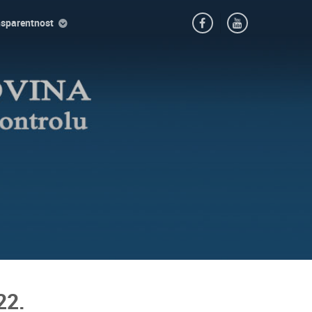
nsparentnost
22.