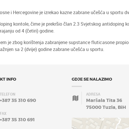
osne i Hercegovine je izrekao kazne zabrane učešća u sportu d
ping kontole, čime je prekršio član 2.3 Svjetskog antidoping ko
janju od 4 (četiri) godine.
jem je zbog korištenja zabranjene supstance fluticasone propiona
ažnjen sa 2 (dvije) godine zabrane učešća u sportu.
KT INFO
GDJE SE NALAZIMO
TELEFON
ADRESA
+387 35 310 690
Maršala Tita 36
75000 Tuzla, BiH
FAX
+387 35 310 691