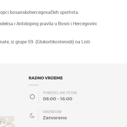
vojici bosanskohercegovačkih sportista.
deksa i Antidoping pravila u Bosni i Hercegovini.
te, iz grupe S9. (Glukortikosteroidi) na Listi
RADNO VRIJEME
PONEDELJAK-PETAK
08:00 - 16:00
VIKENDOM
Zatvoreno