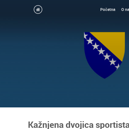
Početna
O n
Kažnjena dvojica sportist