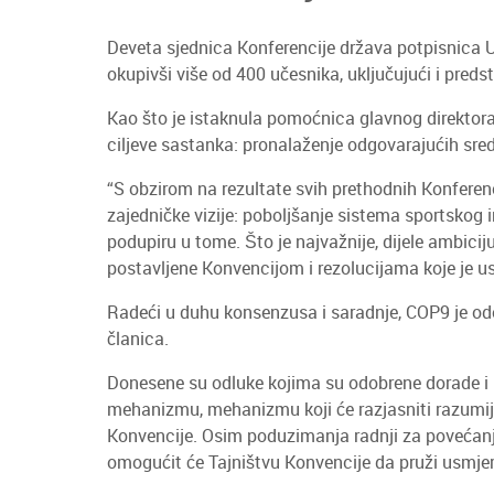
Deveta sjednica Konferencije država potpisnica
okupivši više od 400 učesnika, uključujući i pred
Kao što je istaknula pomoćnica glavnog direktora
ciljeve sastanka: pronalaženje odgovarajućih sred
“S obzirom na rezultate svih prethodnih Konferencij
zajedničke vizije: poboljšanje sistema sportskog 
podupiru u tome. Što je najvažnije, dijele ambici
postavljene Konvencijom i rezolucijama koje je us
Radeći u duhu konsenzusa i saradnje, COP9 je odob
članica.
Donesene su odluke kojima su odobrene dorade i 
mehanizmu, mehanizmu koji će razjasniti razumije
Konvencije. Osim poduzimanja radnji za povećanje
omogućit će Tajništvu Konvencije da pruži usmjer