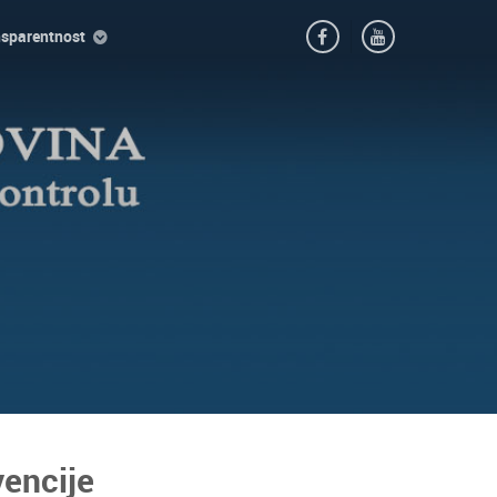
nsparentnost
encije