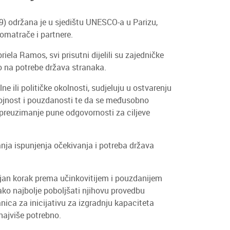
) održana je u sjedištu UNESCO-a u Parizu,
romatrače i partnere.
la Ramos, svi prisutni dijelili su zajedničke
lo na potrebe država stranaka.
e ili političke okolnosti, sudjeluju u ostvarenju
ostojnost i pouzdanosti te da se međusobno
i preuzimanje pune odgovornosti za ciljeve
anja ispunjenja očekivanja i potreba država
jan korak prema učinkovitijem i pouzdanijem
ko najbolje poboljšati njihovu provedbu
ica za inicijativu za izgradnju kapaciteta
najviše potrebno.