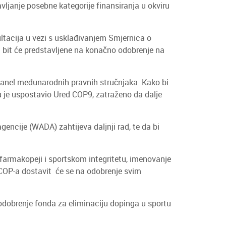
vljanje posebne kategorije finansiranja u okviru
ultacija u vezi s usklađivanjem Smjernica o
a bit će predstavljene na konačno odobrenje na
panel međunarodnih pravnih stručnjaka. Kako bi
 je uspostavio Ured COP9, zatraženo da dalje
gencije (WADA) zahtijeva daljnji rad, te da bi
 farmakopeji i sportskom integritetu, imenovanje
 COP-a dostavit će se na odobrenje svim
 odobrenje fonda za eliminaciju dopinga u sportu