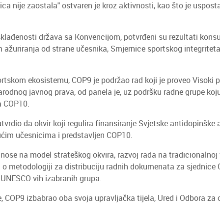
a nije zaostala" ostvaren je kroz aktivnosti, kao što je usposta
sklađenosti država sa Konvencijom, potvrđeni su rezultati kons
h ažuriranja od strane učesnika, Smjernice sportskog integritet
rtskom ekosistemu, COP9 je podržao rad koji je proveo Visoki 
rodnog javnog prava, od panela je, uz podršku radne grupe koju
na COP10.
tvrdio da okvir koji regulira finansiranje Svjetske antidopinške a
jućim učesnicima i predstavljen COP10.
nose na model strateškog okvira, razvoj rada na tradicionalnoj
a o metodologiji za distribuciju radnih dokumenata za sjednice
 UNESCO-vih izabranih grupa.
je, COP9 izbabrao oba svoja upravljačka tijela, Ured i Odbora za