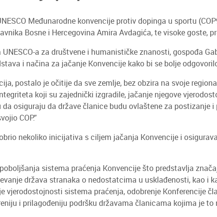
 UNESCO Međunarodne konvencije protiv dopinga u sportu (COP9
stavnika Bosne i Hercegovina Amira Avdagića, te visoke goste, p
 UNESCO-a za društvene i humanističke znanosti, gospođa Gabrie
stava i načina za jačanje Konvencije kako bi se bolje odgovori
a, postalo je očitije da sve zemlje, bez obzira na svoje regionaln
integriteta koji su zajednički izgradile, jačanje njegove vjerod
ju da osiguraju da države članice budu ovlaštene za postizanje 
vojio COP.”
rio nekoliko inicijativa s ciljem jačanja Konvencije i osigurav
poboljšanja sistema praćenja Konvencije što predstavlja znača
vanje država stranaka o nedostatcima u usklađenosti, kao i ka
 vjerodostojnosti sistema praćenja, odobrenje Konferencije član
eniju i prilagođeniju podršku državama članicama kojima je to 