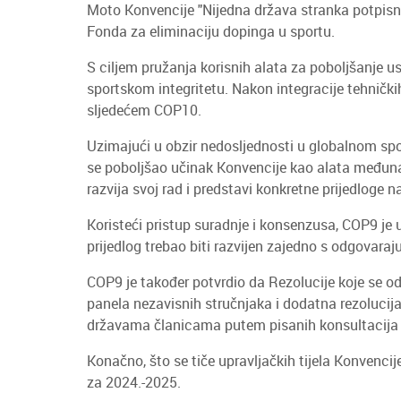
Moto Konvencije "Nijedna država stranka potpisnic
Fonda za eliminaciju dopinga u sportu.
S ciljem pružanja korisnih alata za poboljšanje u
sportskom integritetu. Nakon integracije tehnički
sljedećem COP10.
Uzimajući u obzir nedosljednosti u globalnom spo
se poboljšao učinak Konvencije kao alata međuna
razvija svoj rad i predstavi konkretne prijedloge 
Koristeći pristup suradnje i konsenzusa, COP9 je u
prijedlog trebao biti razvijen zajedno s odgovara
COP9 je također potvrdio da Rezolucije koje se od
panela nezavisnih stručnjaka i dodatna rezolucij
državama članicama putem pisanih konsultacija
Konačno, što se tiče upravljačkih tijela Konvenci
za 2024.-2025.