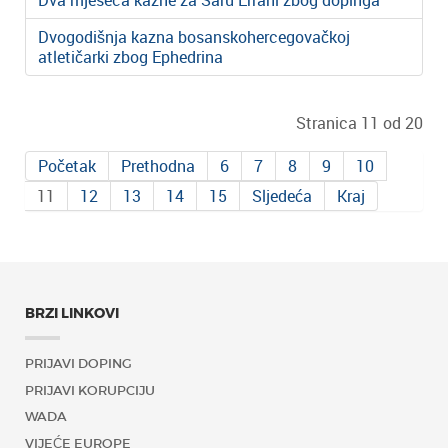
Dva mjeseca kazne za Saru Errani zbog dopinga
Dvogodišnja kazna bosanskohercegovačkoj
atletičarki zbog Ephedrina
Stranica 11 od 20
Početak
Prethodna
6
7
8
9
10
11
12
13
14
15
Sljedeća
Kraj
BRZI LINKOVI
PRIJAVI DOPING
PRIJAVI KORUPCIJU
WADA
VIJEĆE EUROPE