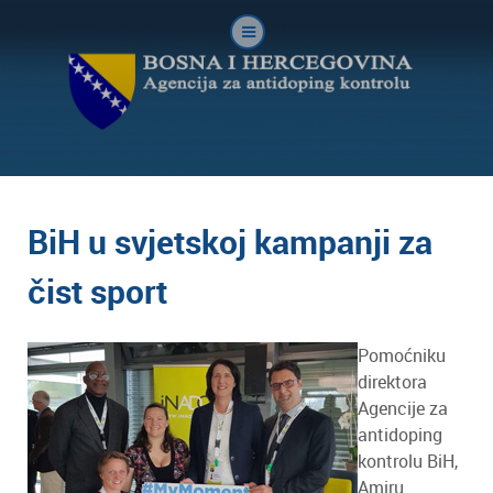
BiH u svjetskoj kampanji za
čist sport
Pomoćniku
direktora
Agencije za
antidoping
kontrolu BiH,
Amiru