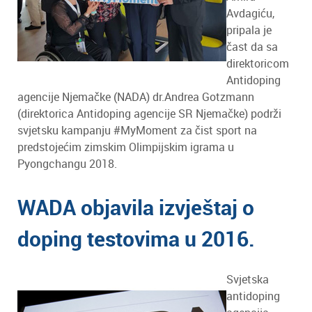
Avdagiću,
pripala je
čast da sa
direktoricom
Antidoping
agencije Njemačke (NADA) dr.Andrea Gotzmann
(direktorica Antidoping agencije SR Njemačke) podrži
svjetsku kampanju #MyMoment za čist sport na
predstojećim zimskim Olimpijskim igrama u
Pyongchangu 2018.
WADA objavila izvještaj o
doping testovima u 2016.
Svjetska
antidoping