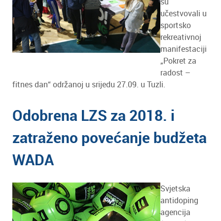
su
učestvovali u
sportsko
rekreativnoj
manifestaciji
„Pokret za
radost –
fitnes dan“ održanoj u srijedu 27.09. u Tuzli.
Odobrena LZS za 2018. i
zatraženo povećanje budžeta
WADA
Svjetska
antidoping
agencija