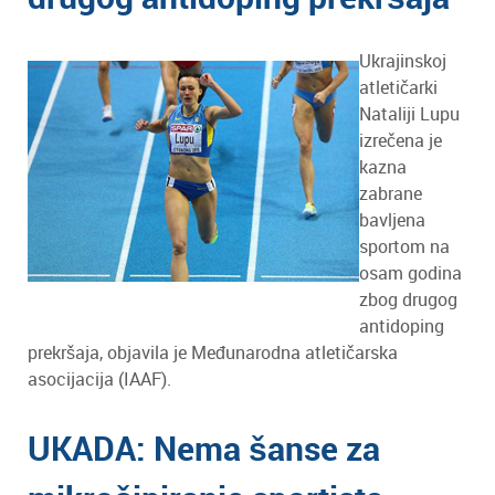
Ukrajinskoj
atletičarki
Nataliji Lupu
izrečena je
kazna
zabrane
bavljena
sportom na
osam godina
zbog drugog
antidoping
prekršaja, objavila je Međunarodna atletičarska
asocijacija (IAAF).
UKADA: Nema šanse za