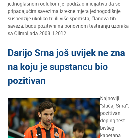
jednoglasnom odlukom je podržao inicijativu da se
pripadajućim savezima izrekne mjera jednogodišnje
suspenzije ukoliko tri ili više sportista, članova tih
saveza, budu pozitivni na ponovnom testiranju uzoraka
sa Olimpijada 2008. i 2012.
Darijo Srna još uvijek ne zna
na koju je supstancu bio
pozitivan
Najnoviji
“slučaj Srna”,
pozitivan
doping-test
bivšeg
kapetana