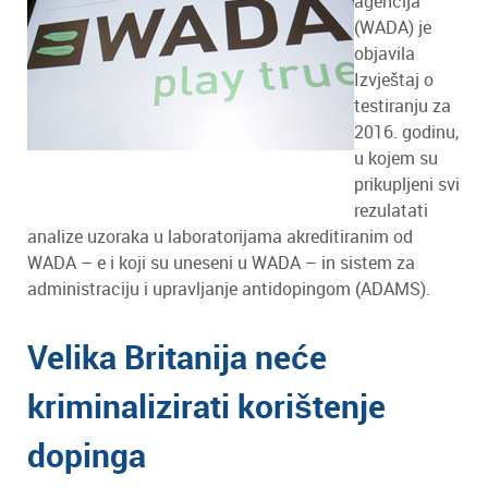
agencija
(WADA) je
objavila
Izvještaj o
testiranju za
2016. godinu,
u kojem su
prikupljeni svi
rezulatati
analize uzoraka u laboratorijama akreditiranim od
WADA – e i koji su uneseni u WADA – in sistem za
administraciju i upravljanje antidopingom (ADAMS).
Velika Britanija neće
kriminalizirati korištenje
dopinga