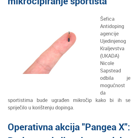
mikročipiranje sportista
Šefica
Antidoping
agencije
Ujedinjenog
Kraljevstva
(UKADA)
Nicole
Sapstead
odbila je
mogućnost
da
sportistima bude ugrađen mikročip kako bi ih se
spriječilo u korištenju dopinga.
Operativna akcija "Pangea X":