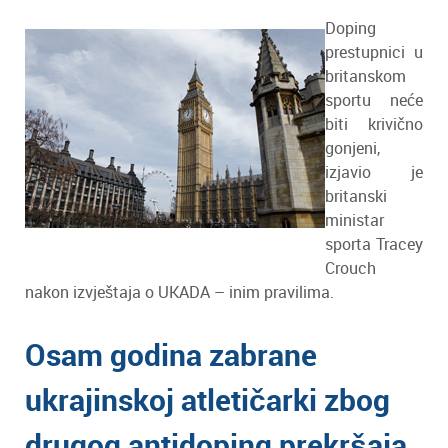
Doping
prestupnici u
britanskom
sportu neće
biti krivično
gonjeni,
izjavio je
britanski
ministar
sporta Tracey
Crouch
nakon izvještaja o UKADA – inim pravilima.
Osam godina zabrane
ukrajinskoj atletičarki zbog
drugog antidoping prekršaja