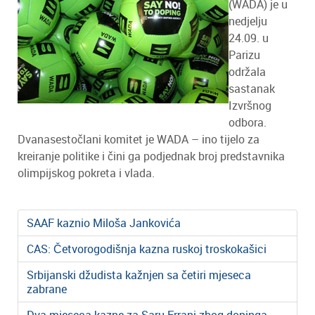
(WADA) je u
nedjelju
24.09. u
Parizu
održala
sastanak
Izvršnog
odbora.
Dvanasestočlani komitet je WADA – ino tijelo za
kreiranje politike i čini ga podjednak broj predstavnika
olimpijskog pokreta i vlada.
SAAF kaznio Miloša Jankovića
CAS: Četvorogodišnja kazna ruskoj troskokašici
Srbijanski džudista kažnjen sa četiri mjeseca
zabrane