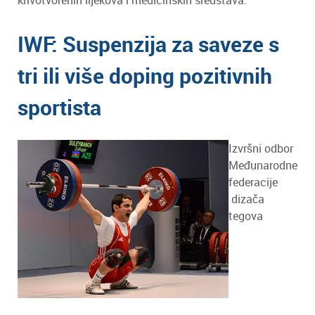
krivotvorenih lijekova i medicinskih sredstava.
IWF: Suspenzija za saveze s
tri ili više doping pozitivnih
sportista
Izvršni odbor
Međunarodne
federacije
dizača
tegova