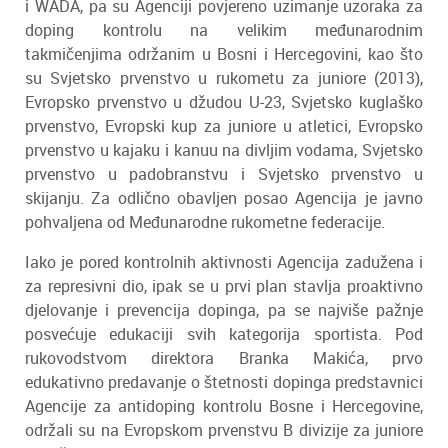
i WADA, pa su Agenciji povjereno uzimanje uzoraka za
doping kontrolu na velikim međunarodnim
takmičenjima održanim u Bosni i Hercegovini, kao što
su Svjetsko prvenstvo u rukometu za juniore (2013),
Evropsko prvenstvo u džudou U-23, Svjetsko kuglaško
prvenstvo, Evropski kup za juniore u atletici, Evropsko
prvenstvo u kajaku i kanuu na divljim vodama, Svjetsko
prvenstvo u padobranstvu i Svjetsko prvenstvo u
skijanju. Za odlično obavljen posao Agencija je javno
pohvaljena od Međunarodne rukometne federacije.
Iako je pored kontrolnih aktivnosti Agencija zadužena i
za represivni dio, ipak se u prvi plan stavlja proaktivno
djelovanje i prevencija dopinga, pa se najviše pažnje
posvećuje edukaciji svih kategorija sportista. Pod
rukovodstvom direktora Branka Makića, prvo
edukativno predavanje o štetnosti dopinga predstavnici
Agencije za antidoping kontrolu Bosne i Hercegovine,
održali su na Evropskom prvenstvu B divizije za juniore