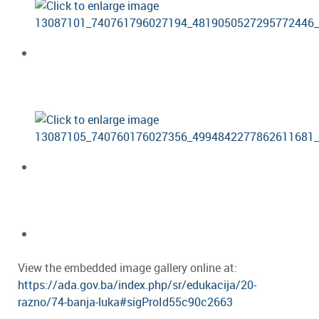
View the embedded image gallery online at:
https://ada.gov.ba/index.php/sr/edukacija/20-
razno/74-banja-luka#sigProId55c90c2663