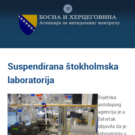
Suspendirana štokholmska
laboratorija
Svjetska
antidoping
agencija je u
četvrtak
objavila da je
laboratorija u