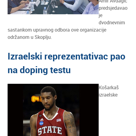
Amir Avdagić
predsjedavao
je
dvodnevnim
sastankom upravnog odbora ove organizacije
održanom u Skoplju.
Izraelski reprezentativac pao
na doping testu
Košarkaš
izraelske