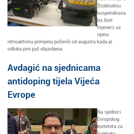
Štokholmu
suspendirana
na šest
mjeseci, uz
njenu
retroaktivnu primjenu počevši od augusta kada je
odluka prvi put objavljena.
Avdagić na sjednicama
antidoping tijela Vijeća
Evrope
Na sjednici
Evropskog
komiteta za
Svjetsku