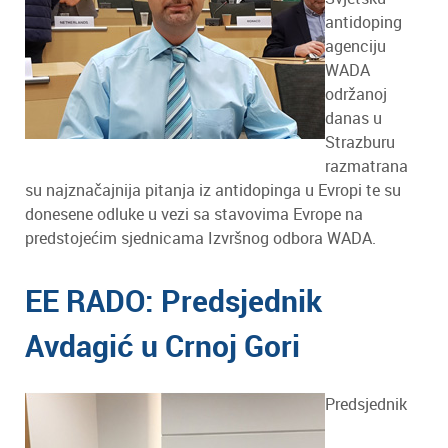
antidoping
agenciju
WADA
održanoj
danas u
Strazburu
razmatrana
su najznačajnija pitanja iz antidopinga u Evropi te su
donesene odluke u vezi sa stavovima Evrope na
predstojećim sjednicama Izvršnog odbora WADA.
EE RADO: Predsjednik
Avdagić u Crnoj Gori
Predsjednik