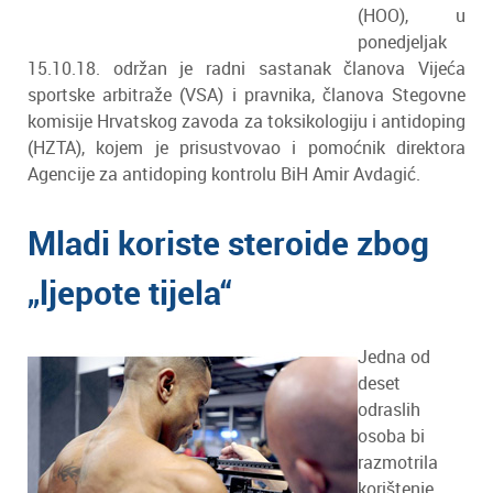
(HOO), u
ponedjeljak
15.10.18. održan je radni sastanak članova Vijeća
sportske arbitraže (VSA) i pravnika, članova Stegovne
komisije Hrvatskog zavoda za toksikologiju i antidoping
(HZTA), kojem je prisustvovao i pomoćnik direktora
Agencije za antidoping kontrolu BiH Amir Avdagić.
Mladi koriste steroide zbog
„ljepote tijela“
Jedna od
deset
odraslih
osoba bi
razmotrila
korištenje