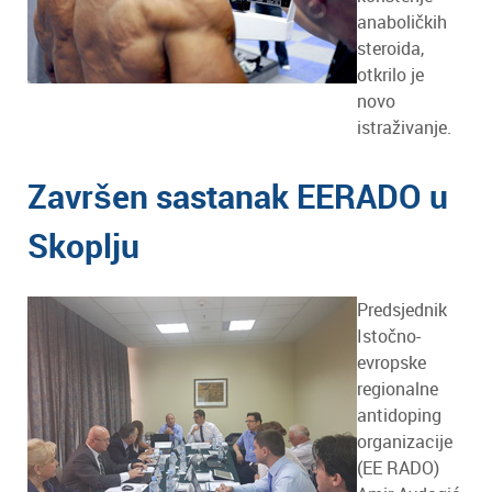
anaboličkih
steroida,
otkrilo je
novo
istraživanje.
Završen sastanak EERADO u
Skoplju
Predsjednik
Istočno-
evropske
regionalne
antidoping
organizacije
(EE RADO)