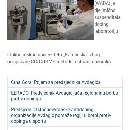
(WADA) je
djelimično
suspendirala
doping
laboratoriju
štokholmskog univerziteta „Karolinska“ zbog
neispravne GC/C/IRMS metode testiranja uzoraka.
Crna Gora: Prijem za predsjednika Avdagića
EERADO: Predsjednik Avdagić jača regionalnu borbu
protiv dopinga
Predsjednik Istočnoevropske antidoping
organizacije Avdagić pomaže regiji u borbi protiv
dopinga u sportu