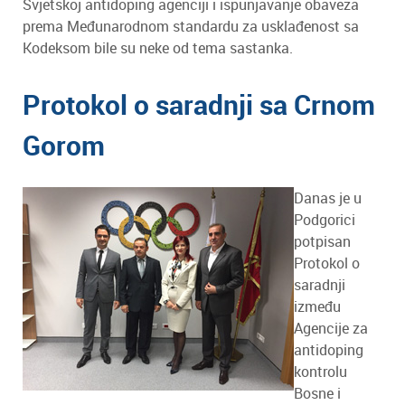
Svjetskoj antidoping agenciji i ispunjavanje obaveza
prema Međunarodnom standardu za usklađenost sa
Kodeksom bile su neke od tema sastanka.
Protokol o saradnji sa Crnom
Gorom
Danas je u
Podgorici
potpisan
Protokol o
saradnji
između
Agencije za
antidoping
kontrolu
Bosne i