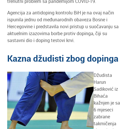
trenutni problem sa pandemijom COVID-19.
Agencija za antidoping kontrolu BiH je na ovaj način
ispunila jednu od međunarodnih obaveza Bosne i
Hercegovine i predstavila novi pristup u suočavanju sa
aktuelnim izazovima borbe protiv dopinga, čiji su
sastavni dio i doping testovi krvi.
Kazna džudisti zbog dopinga
Džudista
Harun
Sadiković iz
Bihaća
kažnjen je sa
6 mjeseci
zabrane
takmičenja