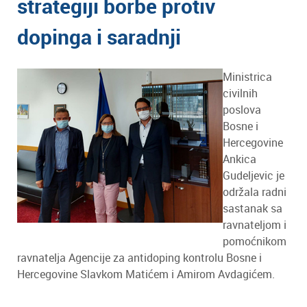
strategiji borbe protiv
dopinga i saradnji
Ministrica
civilnih
poslova
Bosne i
Hercegovine
Ankica
Gudeljevic je
održala radni
sastanak sa
ravnateljom i
pomoćnikom
ravnatelja Agencije za antidoping kontrolu Bosne i
Hercegovine Slavkom Matićem i Amirom Avdagićem.