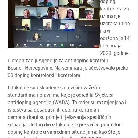
doping
kontrolora za
uzimanje
uzoraka urina
i krvi
održana je 14
i 15. maja
2020. godine
u organizaciji Agencije za antidoping kontrolu
Bosne i Hercegovine. Na seminaru je učestvovalo preko
30 doping kontrolorki i kontrolora.
Edukacije su usklađene s najvišim važećim
standardima i pravilima koje je odredila Svjetska
antidoping agencija (WADA). Također su razmjenjena i
iskustva sa dosadašnjih doping kontrola i
demonstrirani su primjeri rješavanja specifičnih
situacija. Jedan dio edukacije je posvećen proceduri
doping kontrole u vanrednim situacijama kao što je