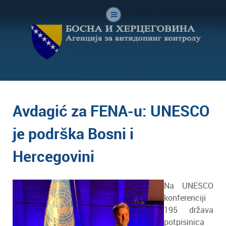
Avdagić za FENA-u: UNESCO
je podrška Bosni i
Hercegovini
Na UNESCO
konferenciji
195 država
potpisinica