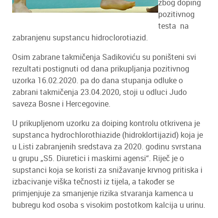
zbog doping
pozitivnog
testa na
zabranjenu supstancu hidroclorotiazid.
Osim zabrane takmičenja Sadikoviću su poništeni svi
rezultati postignuti od dana prikupljanja pozitivnog
uzorka 16.02.2020. pa do dana stupanja odluke o
zabrani takmičenja 23.04.2020, stoji u odluci Judo
saveza Bosne i Hercegovine.
U prikupljenom uzorku za doiping kontrolu otkrivena je
supstanca hydrochlorothiazide (hidroklortijazid) koja je
u Listi zabranjenih sredstava za 2020. godinu svrstana
u grupu „S5. Diuretici i maskirni agensi“. Riječ je o
supstanci koja se koristi za snižavanje krvnog pritiska i
izbacivanje viška tečnosti iz tijela, a također se
primjenjuje za smanjenje rizika stvaranja kamenca u
bubregu kod osoba s visokim postotkom kalcija u urinu.