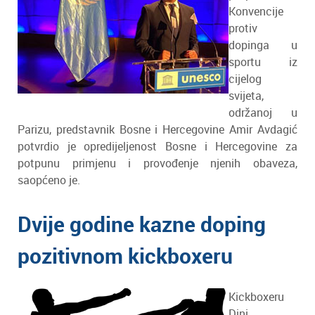
Konvencije
protiv
dopinga u
sportu iz
cijelog
svijeta,
održanoj u
Parizu, predstavnik Bosne i Hercegovine Amir Avdagić
potvrdio je opredijeljenost Bosne i Hercegovine za
potpunu primjenu i provođenje njenih obaveza,
saopćeno je.
Dvije godine kazne doping
pozitivnom kickboxeru
Kickboxeru
Dini